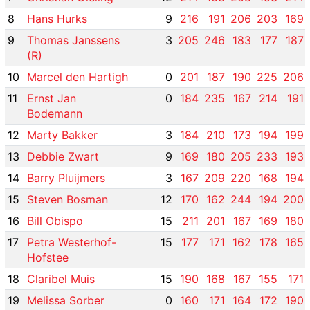
8
Hans Hurks
9
216
191
206
203
169
9
Thomas Janssens
3
205
246
183
177
187
(R)
10
Marcel den Hartigh
0
201
187
190
225
206
11
Ernst Jan
0
184
235
167
214
191
Bodemann
12
Marty Bakker
3
184
210
173
194
199
13
Debbie Zwart
9
169
180
205
233
193
14
Barry Pluijmers
3
167
209
220
168
194
15
Steven Bosman
12
170
162
244
194
200
16
Bill Obispo
15
211
201
167
169
180
17
Petra Westerhof-
15
177
171
162
178
165
Hofstee
18
Claribel Muis
15
190
168
167
155
171
19
Melissa Sorber
0
160
171
164
172
190