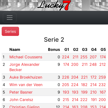
Series
Serie 2
Naam
Bonus
G1
G2
G3
G4
G5
1
Michael Coussens
0
224
211
255
207
174
2
Jorge Alexander
9
174
200
211
248
212
Becker
3
Auke Broekhuizen
3
226
204
221
172
259
4
Wim van der Veen
0
205
224
182
214
232
5
Peter Basner
9
193
193
199
210
167
6
John Carelsz
0
215
214
222
191
200
7
Christian Gieling
12
214
163
208
153
214