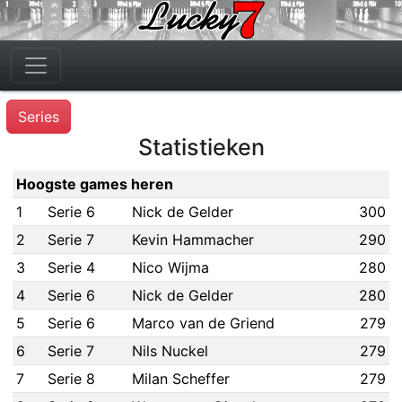
Series
Statistieken
Hoogste games heren
1
Serie 6
Nick de Gelder
300
2
Serie 7
Kevin Hammacher
290
3
Serie 4
Nico Wijma
280
4
Serie 6
Nick de Gelder
280
5
Serie 6
Marco van de Griend
279
6
Serie 7
Nils Nuckel
279
7
Serie 8
Milan Scheffer
279