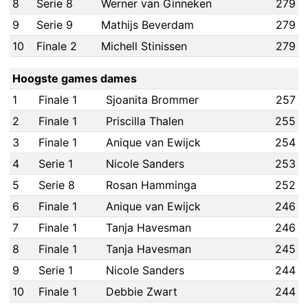
8
Serie 8
Werner van Ginneken
279
9
Serie 9
Mathijs Beverdam
279
10
Finale 2
Michell Stinissen
279
Hoogste games dames
1
Finale 1
Sjoanita Brommer
257
2
Finale 1
Priscilla Thalen
255
3
Finale 1
Anique van Ewijck
254
4
Serie 1
Nicole Sanders
253
5
Serie 8
Rosan Hamminga
252
6
Finale 1
Anique van Ewijck
246
7
Finale 1
Tanja Havesman
246
8
Finale 1
Tanja Havesman
245
9
Serie 1
Nicole Sanders
244
10
Finale 1
Debbie Zwart
244