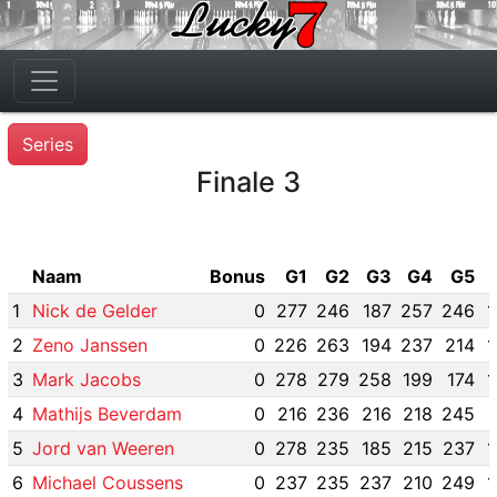
Series
Finale 3
Naam
Bonus
G1
G2
G3
G4
G5
1
Nick de Gelder
0
277
246
187
257
246
1
2
Zeno Janssen
0
226
263
194
237
214
1
3
Mark Jacobs
0
278
279
258
199
174
1
4
Mathijs Beverdam
0
216
236
216
218
245
5
Jord van Weeren
0
278
235
185
215
237
1
6
Michael Coussens
0
237
235
237
210
249
1