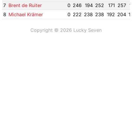
7
Brent de Ruiter
0
246
194
252
171
257
1
8
Michael Krämer
0
222
238
238
192
204
1
Copyright © 2026 Lucky Seven